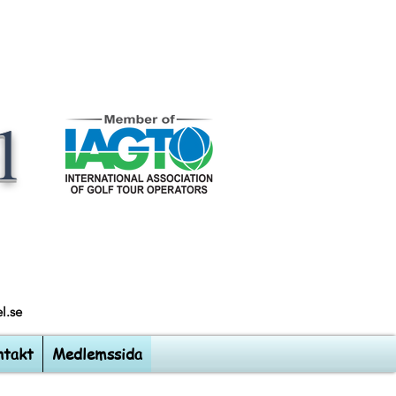
l
l.se
ntakt
Medlemssida