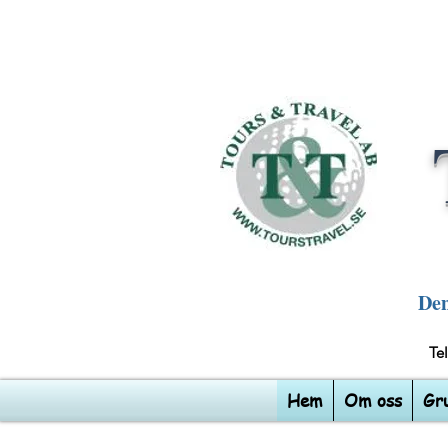
Den
T
Hem
Om oss
Gr