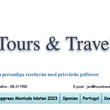
Tours & Trave
 personliga resebyrån med prisvärda golfresor
elefon : 08-311900
E-post :
jan@tourstrave
uppresa Montado hösten 2023
Spanien
Portugal
Ko