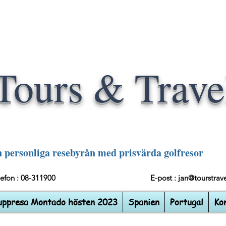
Tours & Trave
 personliga resebyrån med prisvärda golfresor
elefon : 08-311900
E-post :
jan@tourstrave
uppresa Montado hösten 2023
Spanien
Portugal
Ko