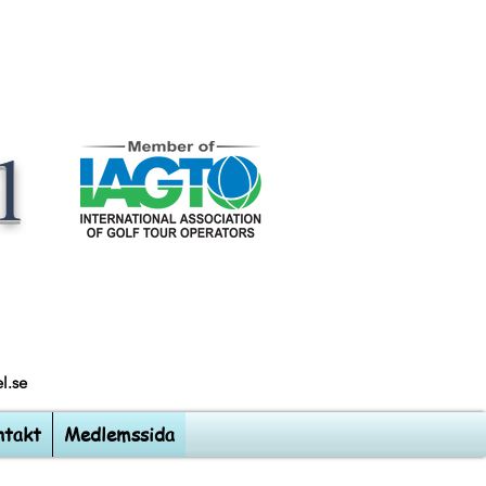
l
l.se
ntakt
Medlemssida