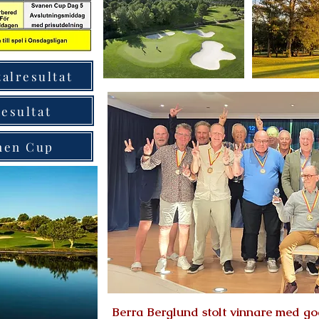
talresultat
esultat
anen Cup
Berra Berglund stolt vinnare med go