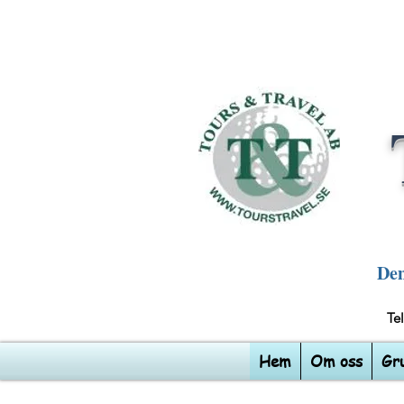
Den
T
Hem
Om oss
Gr