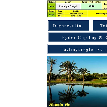
Dagsresultat
To
Ryder Cup Lag & R
Tävlingsregler Sv