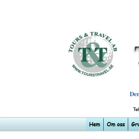
Den
T
Hem
Om oss
Gr