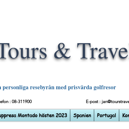
Tours & Trave
 personliga resebyrån med prisvärda golfresor
elefon : 08-311900
E-post :
jan@tourstrave
uppresa Montado hösten 2023
Spanien
Portugal
Ko