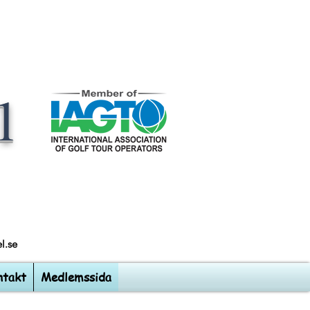
l
l.se
ntakt
Medlemssida