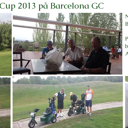
 Cup 2013 på Barcelona GC
N
B
P
b
A