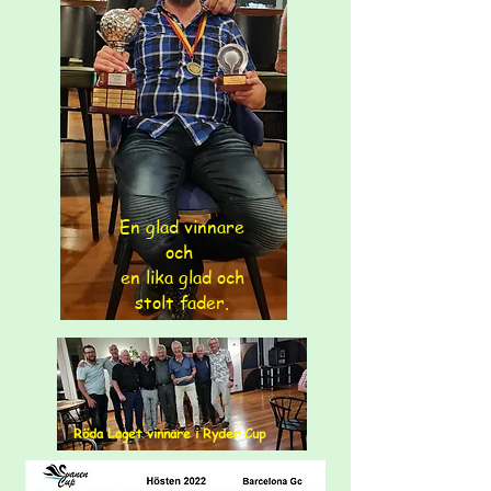
En glad vinnare
och
en lika glad och
stolt fader.
Röda Laget vinnare i Ryder Cup